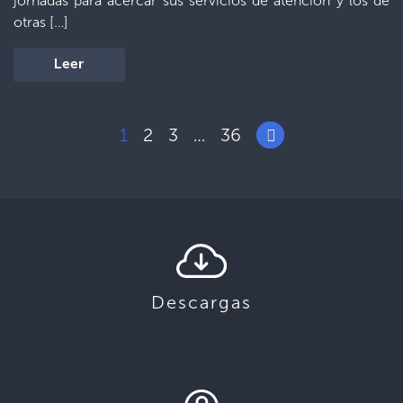
jornadas para acercar sus servicios de atención y los de
otras […]
Leer
1
2
3
36
…
Descargas